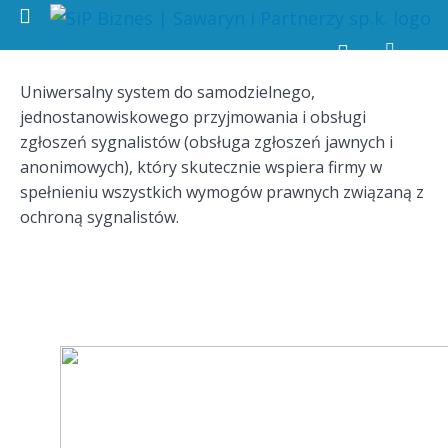
Return to all kursy
Uniwersalny system do samodzielnego,
Sygnaliści
jednostanowiskowego przyjmowania i obsługi
System
zgłoszeń sygnalistów (obsługa zgłoszeń jawnych i
obsługi
anonimowych), który skutecznie wspiera firmy w
zgłoszeń
MINI
spełnieniu wszystkich wymogów prawnych związaną z
Przegląd
ochroną sygnalistów.
programu
Autor
Wróć
do
listy
kursów