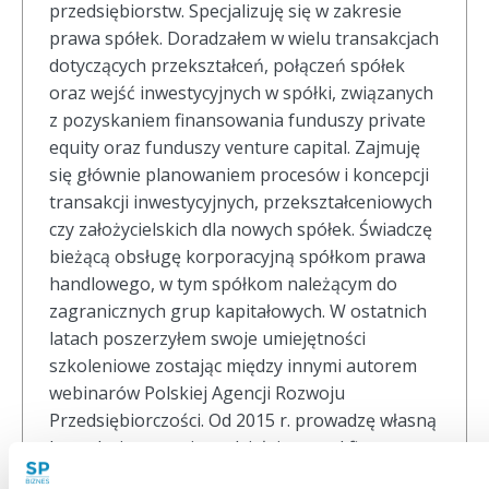
przedsiębiorstw. Specjalizuję się w zakresie
prawa spółek. Doradzałem w wielu transakcjach
dotyczących przekształceń, połączeń spółek
oraz wejść inwestycyjnych w spółki, związanych
z pozyskaniem finansowania funduszy private
equity oraz funduszy venture capital. Zajmuję
się głównie planowaniem procesów i koncepcji
transakcji inwestycyjnych, przekształceniowych
czy założycielskich dla nowych spółek. Świadczę
bieżącą obsługę korporacyjną spółkom prawa
handlowego, w tym spółkom należącym do
zagranicznych grup kapitałowych. W ostatnich
latach poszerzyłem swoje umiejętności
szkoleniowe zostając między innymi autorem
webinarów Polskiej Agencji Rozwoju
Przedsiębiorczości. Od 2015 r. prowadzę własną
kancelarię prawniczą, działającą pod firmą
Sawaryn i Partnerzy sp.k. Kancelarię tworzy