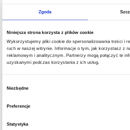
obecnie zespół kilkunastu prawników,
specjalizujących się w obsłudze prawnej
Zgoda
Szcz
przedsiębiorców - ze szczególnym
uwzględnieniem branży informatycznej i
nowych technologii, prawa własności
Niniejsza strona korzysta z plików cookie
intelektualnej oraz ochrony danych osobowych
Wykorzystujemy pliki cookie do spersonalizowania treści i 
czy tematyki start-up.
ruch w naszej witrynie. Informacje o tym, jak korzystasz z
reklamowym i analitycznym. Partnerzy mogą połączyć te inf
Pokaż inne publikacje
uzyskanymi podczas korzystania z ich usług.
Wybór
Niezbędne
zgody
Preferencje
Statystyka