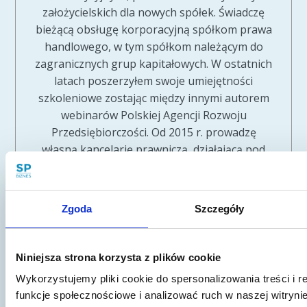
założycielskich dla nowych spółek. Świadczę
bieżącą obsługę korporacyjną spółkom prawa
handlowego, w tym spółkom należącym do
zagranicznych grup kapitałowych. W ostatnich
latach poszerzyłem swoje umiejętności
szkoleniowe zostając między innymi autorem
webinarów Polskiej Agencji Rozwoju
Przedsiębiorczości. Od 2015 r. prowadzę
własną kancelarię prawniczą, działającą pod
firmą Sawaryn i Partnerzy sp.k. Kancelarię
tworzy obecnie zespół kilkunastu prawników,
specjalizujących się w obsłudze prawnej
Zgoda
Szczegóły
przedsiębiorców - ze szczególnym
uwzględnieniem branży informatycznej i
nowych technologii, prawa własności
Niniejsza strona korzysta z plików cookie
intelektualnej oraz ochrony danych osobowych
Wykorzystujemy pliki cookie do spersonalizowania treści i 
czy tematyki start-up.
funkcje społecznościowe i analizować ruch w naszej witrynie