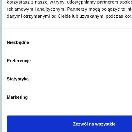
korzystasz z naszej witryny, udostępniamy partnerom społ
Pokaż inne publikacje
reklamowym i analitycznym. Partnerzy mogą połączyć te inf
danymi otrzymanymi od Ciebie lub uzyskanymi podczas korzy
Wybór
Artykuł to za mało?
Niezbędne
zgody
Jeśli wciąż nie znalazłeś odpowiedzi na
Preferencje
swoje pytania lub potrzebujesz konsultacji
- skorzystaj z naszej porady prawnej!
Statystyka
Wypełnij formularz kontaktowy,
porozmawiajmy.
Marketing
Skontaktuj się
Zezwól na wszystkie