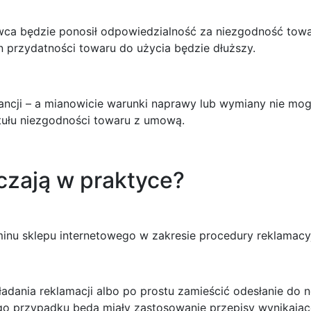
ca będzie ponosił odpowiedzialność za niezgodność towaru
 przydatności towaru do użycia będzie dłuższy.
ncji – a mianowicie warunki naprawy lub wymiany nie mo
ytułu niezgodności towaru z umową.
czają w praktyce?
nu sklepu internetowego w zakresie procedury reklamacyj
ładania reklamacji albo po prostu zamieścić odesłanie d
o przypadku będą miały zastosowanie przepisy wynikając