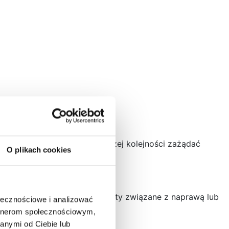
sument będzie mógł w pierwszej kolejności zażądać
O plikach cookies
siałby ponieść nadmierne koszty związane z naprawą lub
ołecznościowe i analizować
artnerom społecznościowym,
anymi od Ciebie lub