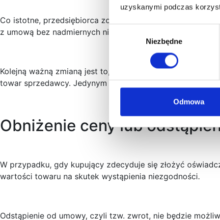
uzyskanymi podczas korzysta
Co istotne, przedsiębiorca zobowiązany jest do naprawy 
Wybór
z umową bez nadmiernych niedogodności dla konsumenta
Niezbędne
zgody
Kolejną ważną zmianą jest to, że sprzedawca będzie miał
towar sprzedawcy. Jedynym obowiązkiem konsumenta w tym
Odmowa
Obniżenie ceny lub odstąpie
W przypadku, gdy kupujący zdecyduje się złożyć oświadcz
wartości towaru na skutek wystąpienia niezgodności.
Odstąpienie od umowy, czyli tzw. zwrot, nie będzie możli