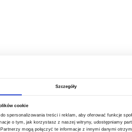
iany, obniżenia ceny lub zwrotu pieniędzy. Od teraz kon
Szczegóły
 plików cookie
osiada już wymienianego produktu) albo gdy sprzedawca mu
do spersonalizowania treści i reklam, aby oferować funkcje sp
o obniżeniu ceny towaru albo odstąpieniu od umowy.
ormacje o tym, jak korzystasz z naszej witryny, udostępniamy p
Partnerzy mogą połączyć te informacje z innymi danymi otrzym