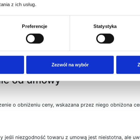
nia z ich usług.
lub wymiany towaru w rozsądnym czasie od chwili, w któr
.
Preferencje
Statystyka
 obowiązek odebrania towaru od konsumenta na własny kos
 zakresie jest teraz udostępnienie towaru sprzedawcy.
Zezwól na wybór
Z
nie od umowy
enie o obniżeniu ceny, wskazana przez niego obniżona ce
wy jeśli niezgodność towaru z umową jest nieistotna, ale