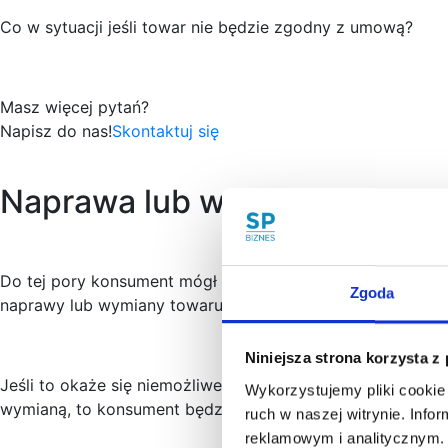
Co w sytuacji jeśli towar nie będzie zgodny z umową?
Masz więcej pytań?
Napisz do nas!
Skontaktuj się
Naprawa lub wymiana towaru
Do tej pory konsument mógł wybrać czy chce naprawy, wym
Zgoda
naprawy lub wymiany towaru niezgodnego z umową.
Niniejsza strona korzysta z
Jeśli to okaże się niemożliwe (bo np. sprzedający nie p
Wykorzystujemy pliki cookie 
wymianą, to konsument będzie mógł złożyć oświadczenie 
ruch w naszej witrynie. Inf
reklamowym i analitycznym. 