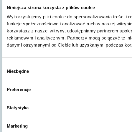
Wypełnij formularz kontaktowy,
Niniejsza strona korzysta z plików cookie
porozmawiajmy.
Wykorzystujemy pliki cookie do spersonalizowania treści i 
funkcje społecznościowe i analizować ruch w naszej witrynie
Skontaktuj się
korzystasz z naszej witryny, udostępniamy partnerom społ
reklamowym i analitycznym. Partnerzy mogą połączyć te inf
danymi otrzymanymi od Ciebie lub uzyskanymi podczas korzy
Udostępnij artykuł:
Wybór
Twitter
Facebook
Email
Niezbędne
zgody
Linkedin
Preferencje
Statystyka
Marketing