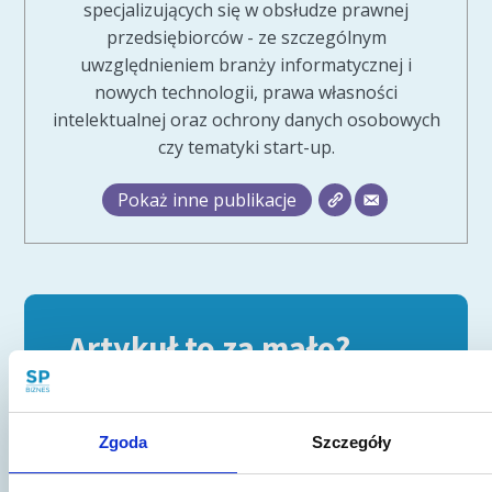
specjalizujących się w obsłudze prawnej
przedsiębiorców - ze szczególnym
uwzględnieniem branży informatycznej i
nowych technologii, prawa własności
intelektualnej oraz ochrony danych osobowych
czy tematyki start-up.
Pokaż inne publikacje
Artykuł to za mało?
Jeśli wciąż nie znalazłeś odpowiedzi na
swoje pytania lub potrzebujesz konsultacji
- skorzystaj z naszej porady prawnej!
Zgoda
Szczegóły