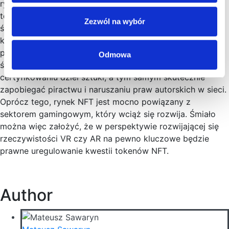
rynku NFT spowoduje, że entuzjaści wykorzystywania tej
technologii zaczną podchodzić do niej z większą
Zezwól na wybór
świadomością i zyska ona nie tylko w wymiarze
kolekcjonowania dóbr cyfrowych, ale także w ich
praktycznej ochronie. W miarę postępującej cyfryzacji
Odmowa
świata, tokeny NFT mogą znaleźć zastosowanie w
certyfikowaniu dzieł sztuki, a tym samym skutecznie
zapobiegać piractwu i naruszaniu praw autorskich w sieci.
Oprócz tego, rynek NFT jest mocno powiązany z
sektorem gamingowym, który wciąż się rozwija. Śmiało
można więc założyć, że w perspektywie rozwijającej się
rzeczywistości VR czy AR na pewno kluczowe będzie
prawne uregulowanie kwestii tokenów NFT.
Author