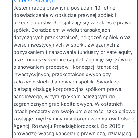
Mateusz Sawaryn
Jestem radcą prawnym, posiadam 13-letnie
doświadczenie w obsłudze prawnej spółek i
przedsiębiorstw. Specjalizuję się w zakresie prawa
spółek. Doradzałem w wielu transakcjach
dotyczących przekształceń, połączeń spółek oraz
wejść inwestycyjnych w spółki, związanych z
pozyskaniem finansowania funduszy private equity
oraz funduszy venture capital. Zajmuję się głównie
planowaniem procesów i koncepcji transakcji
inwestycyjnych, przekształceniowych czy
założycielskich dla nowych spółek. Świadczę
bieżącą obsługę korporacyjną spółkom prawa
handlowego, w tym spółkom należącym do
zagranicznych grup kapitałowych. W ostatnich
latach poszerzyłem swoje umiejętności szkoleniowe
zostając między innymi autorem webinarów Polskiej
Agencji Rozwoju Przedsiębiorczości. Od 2015 r.
prowadzę własną kancelarię prawniczą, działającą