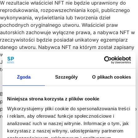
W rezultacie właściciel NFT nie będzie uprawniony do
reprodukowania, rozpowszechniania kopii, publicznego
wykonywania, wyświetlania lub tworzenia dzieł
pochodnych oryginalnego utworu. Właściciel praw
autorskich zachowuje wyłączne prawa, a nabywca NFT w
rzeczywistości będzie posiadał unikatowy egzemplarz
danego utworu. Nabywca NFT na którym został zapisany
wcześniej wspomniany tweet współzałożyciela Twittera –
Jacka Dorsey, nie będzie posiadał praw autorskich do
tekstu tweeta, a jedynie jego elektroniczną kopię.
Zgoda
Szczegóły
O plikach cookies
Biorąc pod uwagę, że umowa przeniesienia autorskich
Niniejsza strona korzysta z plików cookie
praw majątkowych musi być zawarta w formie pisemnej
pod rygorem nieważności, może to spowodować różnego
Wykorzystujemy pliki cookie do spersonalizowania treści
rodzaju praktyczne problemy.
i reklam, aby oferować funkcje społecznościowe i
analizować ruch w naszej witrynie. Informacje o tym, jak
korzystasz z naszej witryny, udostępniamy partnerom