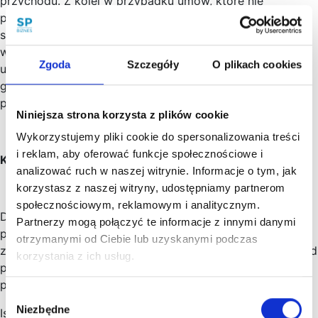
przychodu. Z kolei w przypadku umów, które nie
przenoszą praw autorskich, można skorzystać ze
standardowych kosztów uzyskania przychodu w
wysokości 20% przychodu. Podwyższone koszty
Zgoda
Szczegóły
O plikach cookies
uzyskania przychodów nie mogą przekroczyć kwoty
granicznej wynoszącej 120.000,00 zł (górna granica
pierwszego przedziału skali podatkowej).
Niniejsza strona korzysta z plików cookie
Wykorzystujemy pliki cookie do spersonalizowania treści
i reklam, aby oferować funkcje społecznościowe i
Korzyści
analizować ruch w naszej witrynie. Informacje o tym, jak
korzystasz z naszej witryny, udostępniamy partnerom
społecznościowym, reklamowym i analitycznym.
Dochód z takiej umowy jest opodatkowany jedynie
Partnerzy mogą połączyć te informacje z innymi danymi
podatkiem dochodowym. Spółka (zamawiający)
otrzymanymi od Ciebie lub uzyskanymi podczas
zobowiązana jest , jako płatnik, do obliczenia, pobrania od
korzystania z ich usług.
podatnika (przyjmującego zamówienie) i wpłacenia
podatku do właściwego urzędu skarbowego.
Wybór
Niezbędne
Istotne jest również, że umowa o dzieło nie generuje
zgody