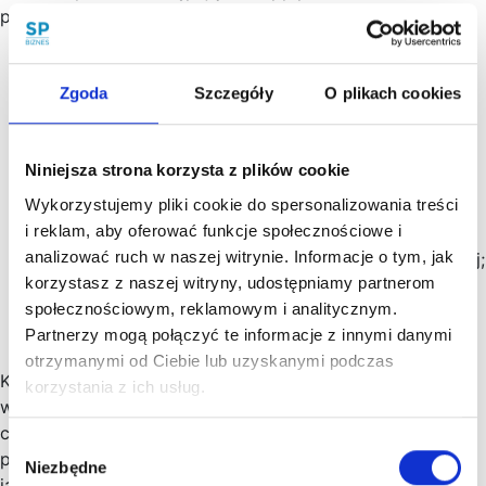
przekształcenia:
Zgoda
Szczegóły
O plikach cookies
Sporządzenie planu przekształcenia spółki wraz z
załącznikami;
Ogłoszenie planu przekształcenia;
Niniejsza strona korzysta z plików cookie
Zawiadomienie wspólników spółki o zamiarze
Wykorzystujemy pliki cookie do spersonalizowania treści
przekształcenia;
i reklam, aby oferować funkcje społecznościowe i
Powzięcie uchwały o przekształceniu spółki;
analizować ruch w naszej witrynie. Informacje o tym, jak
Powołanie członków organów prostej spółki akcyjnej;
korzystasz z naszej witryny, udostępniamy partnerom
Zawarcie umowy spółki,
społecznościowym, reklamowym i analitycznym.
Dokonanie w KRS wpisu prostej spółki akcyjnej i
Partnerzy mogą połączyć te informacje z innymi danymi
wykreślenia spółki z o.o.
otrzymanymi od Ciebie lub uzyskanymi podczas
Każdy z etapów wiąże się z określonymi formalnościami i
korzystania z ich usług.
wymaga przygotowania odpowiednich dokumentów, jak
choćby umowy spółki przekształcanej. Do skutecznego
Wybór
przekształcenia potrzeba tez spełnić inne warunki, takie
Niezbędne
zgody
jak uzyskanie odpowiedniej liczby głosów (wynikającej z