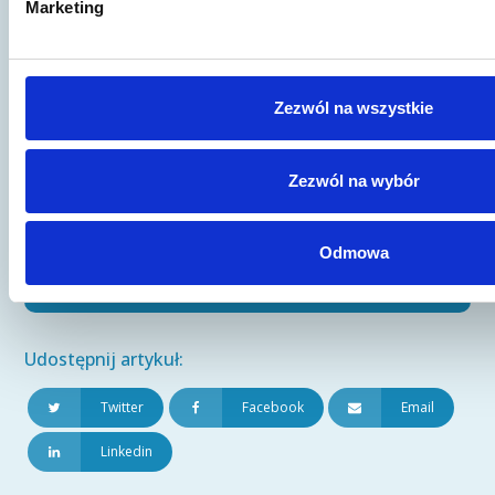
Marketing
Jeśli wciąż nie znalazłeś odpowiedzi na
swoje pytania lub potrzebujesz konsultacji
- skorzystaj z naszej porady prawnej!
Zezwól na wszystkie
Wypełnij formularz kontaktowy,
porozmawiajmy.
Zezwól na wybór
Skontaktuj się
Odmowa
Udostępnij artykuł:
Twitter
Facebook
Email
Linkedin