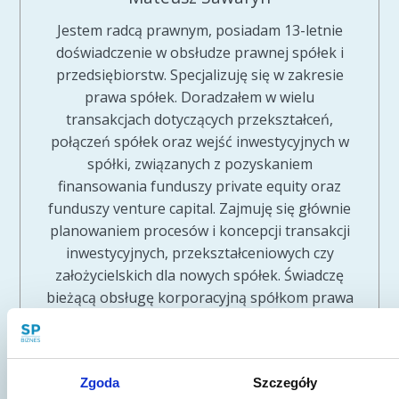
Jestem radcą prawnym, posiadam 13-letnie
doświadczenie w obsłudze prawnej spółek i
przedsiębiorstw. Specjalizuję się w zakresie
prawa spółek. Doradzałem w wielu
transakcjach dotyczących przekształceń,
połączeń spółek oraz wejść inwestycyjnych w
spółki, związanych z pozyskaniem
finansowania funduszy private equity oraz
funduszy venture capital. Zajmuję się głównie
planowaniem procesów i koncepcji transakcji
inwestycyjnych, przekształceniowych czy
założycielskich dla nowych spółek. Świadczę
bieżącą obsługę korporacyjną spółkom prawa
handlowego, w tym spółkom należącym do
zagranicznych grup kapitałowych. W ostatnich
latach poszerzyłem swoje umiejętności
Zgoda
Szczegóły
szkoleniowe zostając między innymi autorem