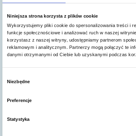
webinarów Polskiej Agencji Rozwoju
Przedsiębiorczości. Od 2015 r. prowadzę
Niniejsza strona korzysta z plików cookie
własną kancelarię prawniczą, działającą pod
Wykorzystujemy pliki cookie do spersonalizowania treści i 
firmą Sawaryn i Partnerzy sp.k. Kancelarię
funkcje społecznościowe i analizować ruch w naszej witrynie
tworzy obecnie zespół kilkunastu prawników,
korzystasz z naszej witryny, udostępniamy partnerom społ
specjalizujących się w obsłudze prawnej
reklamowym i analitycznym. Partnerzy mogą połączyć te inf
przedsiębiorców - ze szczególnym
danymi otrzymanymi od Ciebie lub uzyskanymi podczas korzy
uwzględnieniem branży informatycznej i
nowych technologii, prawa własności
intelektualnej oraz ochrony danych osobowych
Wybór
czy tematyki start-up.
Niezbędne
zgody
Pokaż inne publikacje
Preferencje
Statystyka
Artykuł to za mało?