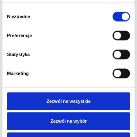
Nie masz uprawnień do wyświetlania tej
Wybór
Niezbędne
zgody
strony, proszę zaloguj się lub
wykup subskrypcję
Preferencje
Statystyka
Nazwa użytkownika lub e-mail
Marketing
Hasło
Zezwól na wszystkie
Zezwól na wybór
Zapamiętaj mnie