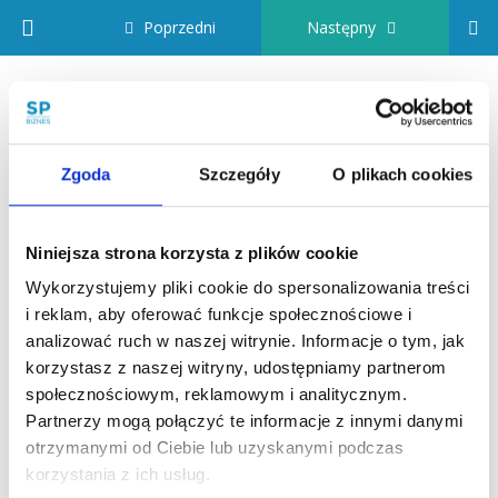
Return to kurs: Program SiP AML Standard
Poprzedni
Następny
Program
Odcinek 3 – Jak
SiP
AML
zastosować Środki
Standard
Zgoda
Szczegóły
O plikach cookies
Bezpieczeństwa
Finansowego i
Materiały
Niniejsza strona korzysta z plików cookie
Wykorzystujemy pliki cookie do spersonalizowania treści
przeprowadzić procedurę
Szkolenia
i reklam, aby oferować funkcje społecznościowe i
video
sprawdzenia klienta (KYC
analizować ruch w naszej witrynie. Informacje o tym, jak
korzystasz z naszej witryny, udostępniamy partnerom
– Know Your Customer)
społecznościowym, reklamowym i analitycznym.
Partnerzy mogą połączyć te informacje z innymi danymi
otrzymanymi od Ciebie lub uzyskanymi podczas
korzystania z ich usług.