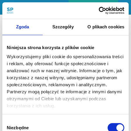
Return to kurs: Program SiP AML Standard
Poprzedni
Następny
Program
Wewnętrzna procedura
Zgoda
Szczegóły
O plikach cookies
SiP
AML
AML
Standard
Niniejsza strona korzysta z plików cookie
Wykorzystujemy pliki cookie do spersonalizowania treści
Materiały
i reklam, aby oferować funkcje społecznościowe i
analizować ruch w naszej witrynie. Informacje o tym, jak
korzystasz z naszej witryny, udostępniamy partnerom
Nie masz uprawnień do wyświetlania tej
Przewodnik
społecznościowym, reklamowym i analitycznym.
strony, proszę zaloguj się lub
po AML
Partnerzy mogą połączyć te informacje z innymi danymi
wykup subskrypcję
otrzymanymi od Ciebie lub uzyskanymi podczas
Wewnętrzna
korzystania z ich usług.
procedura
AML
Wybór
Niezbędne
zgody
Nazwa użytkownika lub e-mail
Ocena